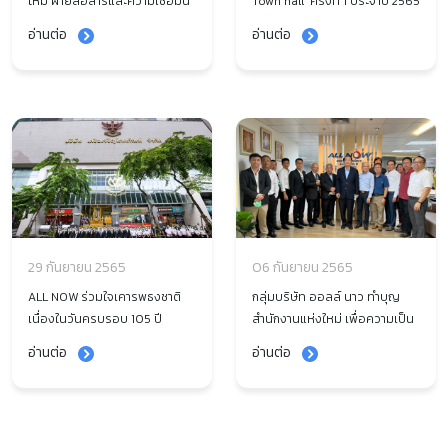
ใหม่ ฝ่ายสื่อสารและความเชื่อมั่น
Town hall ครั้งที่ 1 ประจำปี 2565
ของสาธารณะ เครือเจริญ
ไฮไลท์เปิดตัว คุณธเนศ พิริย์
อ่านต่อ
อ่านต่อ
โภคภัณฑ์
โยธินกุล ประธานเจ้าหน้าที่บริหาร
และการมอบทิศทางและนโยบาย
องค์กร เพื่อก้าวสู่เป้าหมายและ
ความสำเร็จร่วมกัน
29 กันยายน 2565
06 กันยายน 2565
ALL NOW ร่วมใจเคารพธงชาติ
กลุ่มบริษัท ออลล์ นาว ทำบุญ
เนื่องในวันครบรอบ 105 ปี
สำนักงานแห่งใหม่ เพื่อความเป็น
วันพระราชทานธงชาติไทย
สิริมงคล
อ่านต่อ
อ่านต่อ