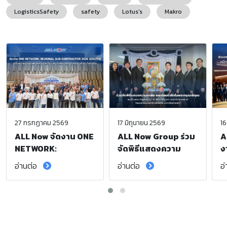
LogisticsSafety
safety
Lotus’s
Makro
27 กรกฏาคม 2569
17 มิถุนายน 2569
16
ALL Now จัดงาน ONE
ALL Now Group ร่วม
A
NETWORK:
จัดพิธีแสดงความ
ง
Regional Sub-
อาลัย และน้อมรำลึก
S
อ่านต่อ
อ่านต่อ
อ
Contractor 2026
ในพระกรุณาธิคุณ
F
(South) เสริมความ
สมเด็จพระเจ้าลูกเธอ
ก
ร่วมมือพันธมิตรภาค
เจ้าฟ้าพัชรกิติยาภา
เ
ใต้ มุ่งยกระดับ
นเรนทิราเทพยวดี
ยั
มาตรฐานการขนส่ง
กรมหลวงราชสาริณี