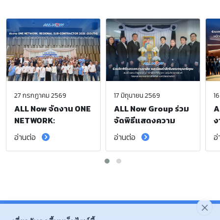
27 กรกฏาคม 2569
17 มิถุนายน 2569
16
ALL Now จัดงาน ONE
ALL Now Group ร่วม
A
NETWORK:
จัดพิธีแสดงความ
ง
Regional Sub-
อาลัย และน้อมรำลึก
S
อ่านต่อ
อ่านต่อ
อ
Contractor 2026
ในพระกรุณาธิคุณ
F
(South) เสริมความ
สมเด็จพระเจ้าลูกเธอ
ก
ร่วมมือพันธมิตรภาค
เจ้าฟ้าพัชรกิติยาภา
เ
ใต้ มุ่งยกระดับ
นเรนทิราเทพยวดี
ยั
มาตรฐานการขนส่ง
กรมหลวงราชสาริณี
อย่างยั่งยืน
สิริพัชร มหาวัชรราช
ธิดา