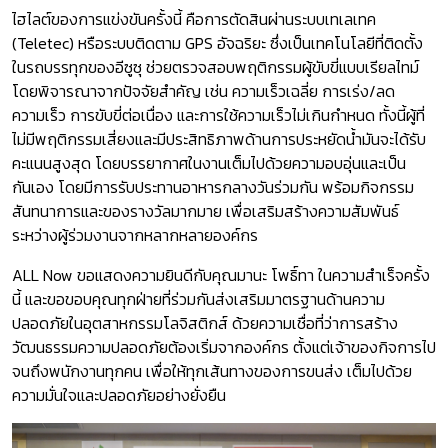
ไฮไลต์ของการแข่งขันครั้งนี้ คือการตัดสินผ่านระบบเทเลเทค
(Teletec) หรือระบบติดตาม GPS อัจฉริยะ ซึ่งเป็นเทคโนโลยีที่ติดตั้ง
ในรถบรรทุกของอีซูซุ ช่วยตรวจสอบพฤติกรรมผู้ขับขี่แบบเรียลไทม์
โดยพิจารณาจากปัจจัยสำคัญ เช่น ความเร็วเฉลี่ย การเร่ง/ลด
ความเร็ว การขับขี่ต่อเนื่อง และการใช้ความเร็วไม่เกินกำหนด ทั้งนี้ผู้ที่
ไม่มีพฤติกรรมเสี่ยงและมีประสิทธิภาพด้านการประหยัดน้ำมันจะได้รับ
คะแนนสูงสุด โดยบรรยากาศในงานเต็มไปด้วยความอบอุ่นและเป็น
กันเอง โดยมีการรับประทานอาหารกลางวันร่วมกัน พร้อมกิจกรรม
สันทนาการและของรางวัลมากมาย เพื่อเสริมสร้างความสัมพันธ์
ระหว่างผู้ร่วมงานจากหลากหลายองค์กร
ALL Now ขอแสดงความยินดีกับคุณมานะ โพธิ์ทา ในความสำเร็จครั้ง
นี้ และขอขอบคุณทุกฝ่ายที่ร่วมกันส่งเสริมมาตรฐานด้านความ
ปลอดภัยในอุตสาหกรรมโลจิสติกส์ ด้วยความเชื่อที่ว่าการสร้าง
วัฒนธรรมความปลอดภัยต้องเริ่มจากองค์กร ตั้งแต่เจ้าของกิจการไป
จนถึงพนักงานทุกคน เพื่อให้ทุกเส้นทางของการขนส่ง เต็มไปด้วย
ความมั่นใจและปลอดภัยอย่างยั่งยืน