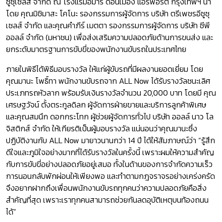
ซูซุเซลส์ จำกัด ณ โรงแรมอมารี ดอนเมือง แอร์พอร์ต กรุงเทพฯ นำ
โดย คุณมิชิมาสะ โคโนะ รองกรรมการผู้จัดการ บริษัท ตรีเพชรอีซูซุ
เซลส์ จำกัด และคุณคำภีร์ เมตตา รองกรรมการผู้จัดการ บริษัท ซีพี
ออลล์ จํากัด (มหาชน) เพื่อส่งเสริมความปลอดภัยด้านการขนส่ง และ
ยกระดับมาตรฐานการขับขี่ของพนักงานขับรถในประเทศไทย
ภายในพิธีได้พิธีมอบรางวัล ให้แก่ผู้ขับรถที่มีผลงานยอดเยี่ยม โดย
คุณมานะ โพธิ์ทา พนักงานขับรถจาก ALL Now ได้รับรางวัลชนะเลิศ
ประเภทรถหัวลาก พร้อมรับเงินรางวัลจำนวน 20,000 บาท โดยมี คุณ
เศรษฐวัจน์ ตั้งตระกูลดิลก ผู้จัดการฝ่ายขายและบริการลูกค้าพิเศษ
และคุณสมนึก ดอกกระโทก ผู้ช่วยผู้จัดการทั่วไป บริษัท ออลล์ นาว โล
จิสติกส์ จำกัด ให้เกียรติเป็นผู้มอบรางวัล แน่นอนว่าคุณมานะซึ่ง
ปฏิบัติงานกับ ALL Now มายาวนานกว่า 14 ปี ได้ให้สัมภาษณ์ว่า “รู้สึก
ดีใจและภูมิใจอย่างมากที่ได้รับรางวัลในครั้งนี้ เพราะผมให้ความสำคัญ
กับการขับขี่อย่างปลอดภัยอยู่เสมอ ทั้งในด้านของการจำกัดความเร็ว
การนอนกลับพักผ่อนให้เพียงพอ และทำตามกฎจราจรอย่างเคร่งครัด
จึงอยากฝากถึงเพื่อนพนักงานขับรถทุกคนว่าความปลอดภัยคือสิ่ง
สำคัญที่สุด เพราะเราทุกคนสามารถช่วยกันลดอุบัติเหตุบนท้องถนน
ได้”