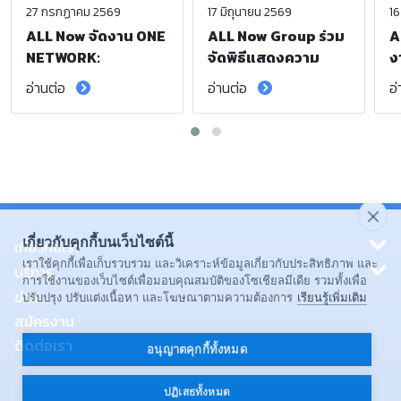
27 กรกฏาคม 2569
17 มิถุนายน 2569
16
ALL Now จัดงาน ONE
ALL Now Group ร่วม
A
NETWORK:
จัดพิธีแสดงความ
ง
Regional Sub-
อาลัย และน้อมรำลึก
S
อ่านต่อ
อ่านต่อ
อ
Contractor 2026
ในพระกรุณาธิคุณ
F
(South) เสริมความ
สมเด็จพระเจ้าลูกเธอ
ก
ร่วมมือพันธมิตรภาค
เจ้าฟ้าพัชรกิติยาภา
เ
ใต้ มุ่งยกระดับ
นเรนทิราเทพยวดี
ยั
มาตรฐานการขนส่ง
กรมหลวงราชสาริณี
อย่างยั่งยืน
สิริพัชร มหาวัชรราช
ธิดา
เกี่ยวกับคุกกี้บนเว็บไซต์นี้
เกี่ยวกับเรา
เราใช้คุกกี้เพื่อเก็บรวบรวม และวิเคราะห์ข้อมูลเกี่ยวกับประสิทธิภาพ และ
บริการ
การใช้งานของเว็บไซต์เพื่อมอบคุณสมบัติของโซเชียลมีเดีย รวมทั้งเพื่อ
ข่าว
ปรับปรุง ปรับแต่งเนื้อหา และโฆษณาตามความต้องการ
เรียนรู้เพิ่มเติม
สมัครงาน
ติดต่อเรา
อนุญาตคุกกี้ทั้งหมด
ปฏิเสธทั้งหมด