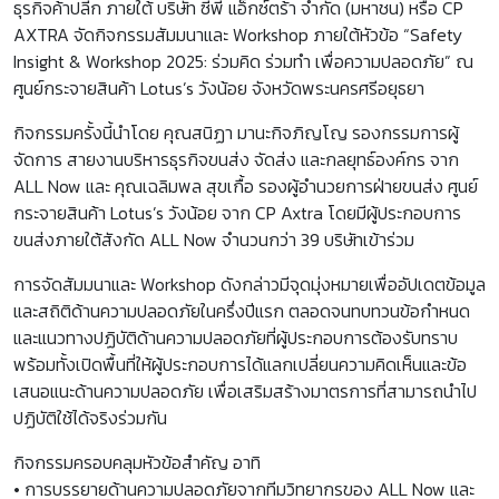
ธุรกิจค้าปลีก ภายใต้ บริษัท ซีพี แอ็กซ์ตร้า จำกัด (มหาชน) หรือ CP
AXTRA จัดกิจกรรมสัมมนาและ Workshop ภายใต้หัวข้อ “Safety
Insight & Workshop 2025: ร่วมคิด ร่วมทำ เพื่อความปลอดภัย” ณ
ศูนย์กระจายสินค้า Lotus’s วังน้อย จังหวัดพระนครศรีอยุธยา
กิจกรรมครั้งนี้นำโดย คุณสนิฏา มานะกิจภิญโญ รองกรรมการผู้
จัดการ สายงานบริหารธุรกิจขนส่ง จัดส่ง และกลยุทธ์องค์กร จาก
ALL Now และ คุณเฉลิมพล สุขเกื้อ รองผู้อำนวยการฝ่ายขนส่ง ศูนย์
กระจายสินค้า Lotus’s วังน้อย จาก CP Axtra โดยมีผู้ประกอบการ
ขนส่งภายใต้สังกัด ALL Now จำนวนกว่า 39 บริษัทเข้าร่วม
การจัดสัมมนาและ Workshop ดังกล่าวมีจุดมุ่งหมายเพื่ออัปเดตข้อมูล
และสถิติด้านความปลอดภัยในครึ่งปีแรก ตลอดจนทบทวนข้อกำหนด
และแนวทางปฏิบัติด้านความปลอดภัยที่ผู้ประกอบการต้องรับทราบ
พร้อมทั้งเปิดพื้นที่ให้ผู้ประกอบการได้แลกเปลี่ยนความคิดเห็นและข้อ
เสนอแนะด้านความปลอดภัย เพื่อเสริมสร้างมาตรการที่สามารถนำไป
ปฏิบัติใช้ได้จริงร่วมกัน
กิจกรรมครอบคลุมหัวข้อสำคัญ อาทิ
• การบรรยายด้านความปลอดภัยจากทีมวิทยากรของ ALL Now และ