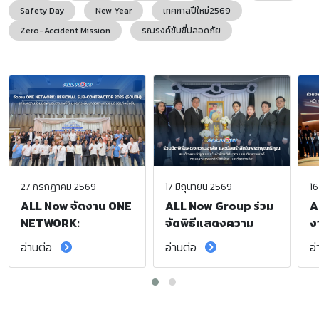
Safety Day
New Year
เทศกาลปีใหม่2569
Zero-Accident Mission
รณรงค์ขับขี่ปลอดภัย
27 กรกฏาคม 2569
17 มิถุนายน 2569
16
ALL Now จัดงาน ONE
ALL Now Group ร่วม
A
NETWORK:
จัดพิธีแสดงความ
ง
Regional Sub-
อาลัย และน้อมรำลึก
S
อ่านต่อ
อ่านต่อ
อ
Contractor 2026
ในพระกรุณาธิคุณ
F
(South) เสริมความ
สมเด็จพระเจ้าลูกเธอ
ก
ร่วมมือพันธมิตรภาค
เจ้าฟ้าพัชรกิติยาภา
เ
ใต้ มุ่งยกระดับ
นเรนทิราเทพยวดี
ยั