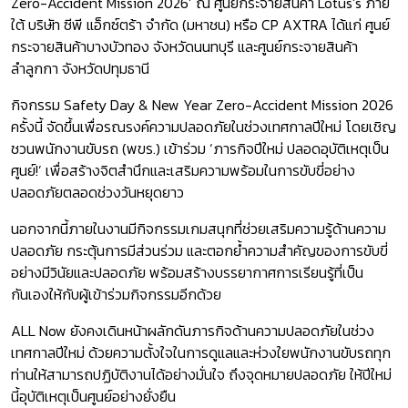
Zero-Accident Mission 2026’ ณ ศูนย์กระจายสินค้า Lotus’s ภาย
ใต้ บริษัท ซีพี แอ็กซ์ตร้า จำกัด (มหาชน) หรือ CP AXTRA ได้แก่ ศูนย์
กระจายสินค้าบางบัวทอง จังหวัดนนทบุรี และศูนย์กระจายสินค้า
ลำลูกกา จังหวัดปทุมธานี
กิจกรรม Safety Day & New Year Zero-Accident Mission 2026
ครั้งนี้ จัดขึ้นเพื่อรณรงค์ความปลอดภัยในช่วงเทศกาลปีใหม่ โดยเชิญ
ชวนพนักงานขับรถ (พขร.) เข้าร่วม ‘ภารกิจปีใหม่ ปลอดอุบัติเหตุเป็น
ศูนย์!’ เพื่อสร้างจิตสำนึกและเสริมความพร้อมในการขับขี่อย่าง
ปลอดภัยตลอดช่วงวันหยุดยาว
นอกจากนี้ภายในงานมีกิจกรรมเกมสนุกที่ช่วยเสริมความรู้ด้านความ
ปลอดภัย กระตุ้นการมีส่วนร่วม และตอกย้ำความสำคัญของการขับขี่
อย่างมีวินัยและปลอดภัย พร้อมสร้างบรรยากาศการเรียนรู้ที่เป็น
กันเองให้กับผู้เข้าร่วมกิจกรรมอีกด้วย
ALL Now ยังคงเดินหน้าผลักดันภารกิจด้านความปลอดภัยในช่วง
เทศกาลปีใหม่ ด้วยความตั้งใจในการดูแลและห่วงใยพนักงานขับรถทุก
ท่านให้สามารถปฏิบัติงานได้อย่างมั่นใจ ถึงจุดหมายปลอดภัย ให้ปีใหม่
นี้อุบัติเหตุเป็นศูนย์อย่างยั่งยืน