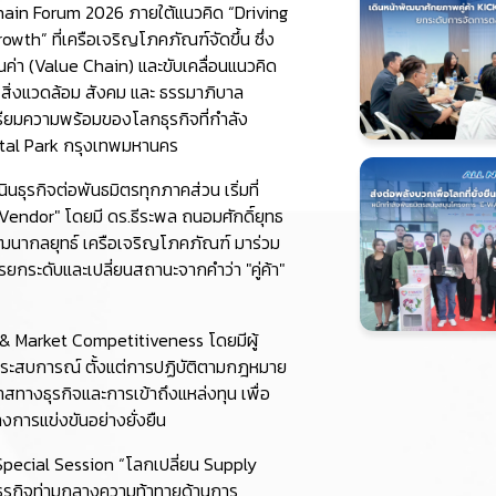
hain Forum 2026 ภายใต้แนวคิด “Driving
h” ที่เครือเจริญโภคภัณฑ์จัดขึ้น ซึ่ง
่า (Value Chain) และขับเคลื่อนแนวคิด
 สิ่งแวดล้อม สังคม และ ธรรมาภิบาล
ียมความพร้อมของโลกธุรกิจที่กำลัง
gital Park กรุงเทพมหานคร
ธุรกิจต่อพันธมิตรทุกภาคส่วน เริ่มที่
Vendor" โดยมี ดร.ธีระพล ถนอมศักดิ์ยุทธ
ัฒนากลยุทธ์ เครือเจริญโภคภัณฑ์ มาร่วม
กระดับและเปลี่ยนสถานะจากคำว่า "คู่ค้า"
 & Market Competitiveness โดยมีผู้
ะสบการณ์ ตั้งแต่การปฏิบัติตามกฎหมาย
างธุรกิจและการเข้าถึงแหล่งทุน เพื่อ
งการแข่งขันอย่างยั่งยืน
Special Session “โลกเปลี่ยน Supply
ธุรกิจท่ามกลางความท้าทายด้านการ