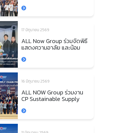
Contractor 2026 (South)
เสริมความร่วมมือพันธมิตร
ภาคใต้ มุ่งยกระดับมาตรฐาน
การขนส่งอย่างยั่งยืน
17 มิถุนายน 2569
ALL Now Group ร่วมจัดพิธี
แสดงความอาลัย และน้อม
รำลึกในพระกรุณาธิคุณ
สมเด็จพระเจ้าลูกเธอ เจ้าฟ้า
พัชรกิติยาภา นเรนทิราเทพย
วดี กรมหลวงราชสาริณีสิริ
พัชร มหาวัชรราชธิดา
16 มิถุนายน 2569
ALL NOW Group ร่วมงาน
CP Sustainable Supply
Chain Forum 2026 ผนึก
กำลังยกระดับคู่ค้า ขับเคลื่อน
ธุรกิจสู่ความยั่งยืนยุคดิจิทัล
11 มิถุนายน 2569