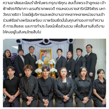
ความอาลัยและน้อมรำลึกในพระกรุณาธิคุณ สมเด็จพระเจ้าลูกเธอ เจ้า
ฟ้าพัชรกิติยาภา นเรนทิราเทพยวดี กรมหลวงราชสาริณีสิริพัชร มหา
วัชรราชธิดา โดยมีผู้บริหารและพนักงานจากหลากหลายหน่วยงานเข้า
ร่วมพิธีอย่างพร้อมเพรียง เราพร้อมยึดมั่นในคุณค่าของการทำความ
ดี การเสียสละ และการทำประโยชน์เพื่อส่วนรวม เพื่อสืบสานสิ่งดีงาม
ให้คงอยู่ในสังคมไทยสืบไป