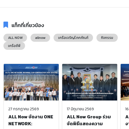
แท็กที่เกี่ยวข้อง
ALL NOW
allnow
เครือเจริญโภคภัณฑ์
กิจกรรม
เครือซีพี
27 กรกฏาคม 2569
17 มิถุนายน 2569
16
ALL Now จัดงาน ONE
ALL Now Group ร่วม
A
NETWORK:
จัดพิธีแสดงความ
ง