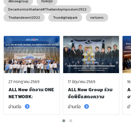
Allnowgroup
ทีมพี่อุ้ย
Decarbonizethailand#Thailandsymposium2922
Thailandevent2022
Truedigitalpark
netzero
27 กรกฏาคม 2569
17 มิถุนายน 2569
16
ALL Now จัดงาน ONE
ALL Now Group ร่วม
A
NETWORK:
จัดพิธีแสดงความ
ง
Regional Sub-
อาลัย และน้อมรำลึก
S
อ่านต่อ
อ่านต่อ
อ
Contractor 2026
ในพระกรุณาธิคุณ
F
(South) เสริมความ
สมเด็จพระเจ้าลูกเธอ
ก
ร่วมมือพันธมิตรภาค
เจ้าฟ้าพัชรกิติยาภา
เ