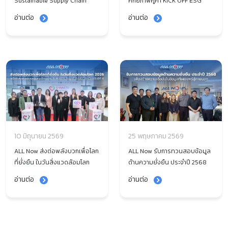
Sustainable Supply Chain
ศักยภาพคู่ค้า KICK OFF ESG
Forum 2026 ผนึกกำลังยกระดับ
SUPPLIER AUDIT ยกระดับการ
อ่านต่อ
อ่านต่อ
คู่ค้า ขับเคลื่อนธุรกิจสู่ความ
จัดการตลอดห่วงโซ่อุปทาน
ยั่งยืนยุคดิจิทัล
10 มิถุนายน 2569
25 พฤษภาคม 2569
ALL Now ส่งต่อพลังบวกเพื่อโลก
ALL Now รับการทวนสอบข้อมูล
ที่ยั่งยืน ในวันสิ่งแวดล้อมโลก
ด้านความยั่งยืน ประจำปี 2568
2026 ผนึกกำลังพันธมิตร
เพื่อสร้างความเชื่อมั่นในข้อมูลที่
อ่านต่อ
อ่านต่อ
สนับสนุนโครงการ ‘E-Waste ทิ้ง
เผยแพร่สู่ภายนอก
ถูกที่ ดีต่อใจ’ ต่อเนื่องเป็นปีที่ 4