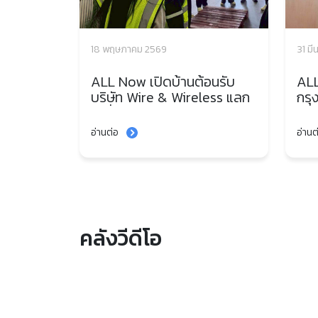
18 พฤษภาคม 2569
31 ม
ALL Now เปิดบ้านต้อนรับ
ALL
บริษัท Wire & Wireless แลก
กรุ
เปลี่ยนองค์ความรู้ด้านระบบ
โอก
บริหารจัดการขนส่งและ
ไทย
อ่านต่อ
อ่านต
เทคโนโลยีโลจิสติกส์
คลังวีดีโอ