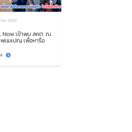
ีนาคม 2568
 Now เข้าพบ สคต. ณ
งพนมเปญ เพื่อหารือ
าสขยายธุรกิจโลจิสติกส์
-กัมพูชา
่อ