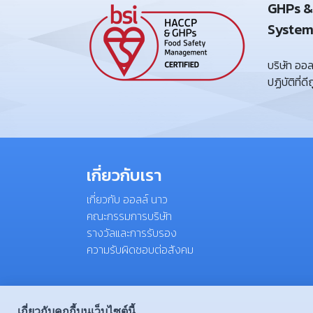
GHPs &
System 
บริษัท ออ
ปฏิบัติที่
เกี่ยวกับเรา
เกี่ยวกับ ออลล์ นาว
คณะกรรมการบริษัท
รางวัลและการรับรอง
ความรับผิดชอบต่อสังคม
เกี่ยวกับคุกกี้บนเว็บไซต์นี้