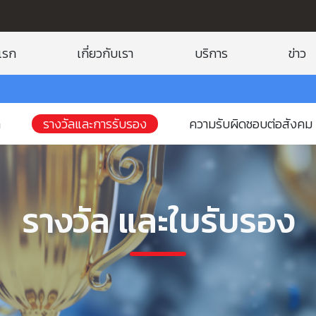
แรก
เกี่ยวกับเรา
บริการ
ข่าว
ท
รางวัลและการรับรอง
ความรับผิดชอบต่อสังคม
รางวัล และใบรับรอง