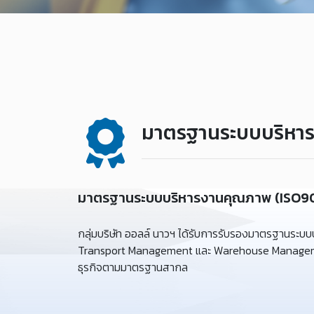
มาตรฐานระบบบริหา
มาตรฐานระบบบริหารงานคุณภาพ (ISO90
กลุ่มบริษัท ออลล์ นาวฯ ได้รับการรับรองมาตรฐานระ
Transport Management และ Warehouse Management
ธุรกิจตามมาตรฐานสากล