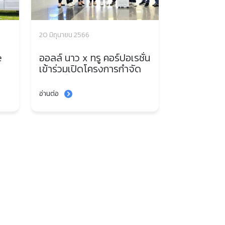
20 มิถุนายน 2566
e
ออลล์ นาว x ทรู คอร์ปอเรชั่น
เข้าร่วมเปิดโครงการกำจัด
ขยะอิเล็กทรอนิกส์ “e-
ส์
Waste ทิ้งถูกที่ ดีต่อใจ”
อ่านต่อ