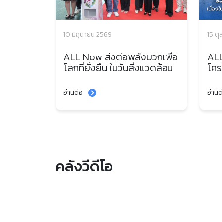
10 มิถุนายน 2569
15 ต
ALL Now ส่งต่อพลังบวกเพื่อ
ALL
โลกที่ยั่งยืน ในวันสิ่งแวดล้อม
โครง
โลก 2026 ผนึกกำลังพันธมิตร
สัญ
สนับสนุนโครงการ ‘E-Waste
Int
อ่านต่อ
อ่านต
ทิ้งถูกที่ ดีต่อใจ’ ต่อเนื่องเป็นปี
Day
ที่ 4
คลังวีดีโอ