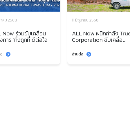
ุลาคม 2568
11 มิถุนายน 2568
 Now ร่วมขับเคลื่อน
ALL Now ผนึกกำลัง Tru
การ ‘ทิ้งถูกที่ ดีต่อใจ
Corporation ขับเคลื่อน
จร’ เนื่องในวัน
โครงการ ‘ทิ้งถูกที่ ดีต่อใจ’
ernational E-Waste
สัญจร รับขยะอิเล็กทรอนิก
่อ
อ่านต่อ
 2025 เพื่อโลกที่ยั่งยืน
ถึงที่