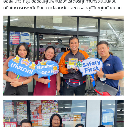
ออลล์ นาว กรุ๊ป ขอขอบคุณพี่ๆน้องๆไรเดอร์ทุกท่านที่ร่วมเป็นส่วน
หนึ่งในการตระหนักถึงความปลอดภัย และการลดอุบัติเหตุในท้องถนน