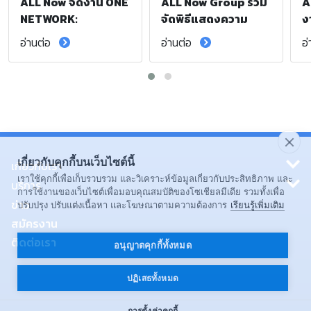
ALL Now จัดงาน ONE
ALL Now Group ร่วม
A
NETWORK:
จัดพิธีแสดงความ
ง
Regional Sub-
อาลัย และน้อมรำลึก
S
อ่านต่อ
อ่านต่อ
อ
Contractor 2026
ในพระกรุณาธิคุณ
F
(South) เสริมความ
สมเด็จพระเจ้าลูกเธอ
ก
ร่วมมือพันธมิตรภาค
เจ้าฟ้าพัชรกิติยาภา
เ
ใต้ มุ่งยกระดับ
นเรนทิราเทพยวดี
ยั
มาตรฐานการขนส่ง
กรมหลวงราชสาริณี
อย่างยั่งยืน
สิริพัชร มหาวัชรราช
ธิดา
เกี่ยวกับคุกกี้บนเว็บไซต์นี้
เกี่ยวกับเรา
เราใช้คุกกี้เพื่อเก็บรวบรวม และวิเคราะห์ข้อมูลเกี่ยวกับประสิทธิภาพ และ
บริการ
การใช้งานของเว็บไซต์เพื่อมอบคุณสมบัติของโซเชียลมีเดีย รวมทั้งเพื่อ
ข่าว
ปรับปรุง ปรับแต่งเนื้อหา และโฆษณาตามความต้องการ
เรียนรู้เพิ่มเติม
สมัครงาน
ติดต่อเรา
อนุญาตคุกกี้ทั้งหมด
ปฏิเสธทั้งหมด
การตั้งค่าคุกกี้