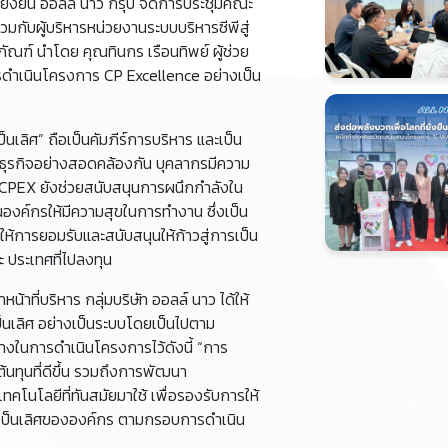
มยั่งยืน ออลล์ นาว กรุ๊ป จัดการประชุมคณะ
่วมกับผู้บริหารหน่วยงานระบบบริหารซีพีสู่
ณฑ์ นำโดย คุณทินกร เรือนทิพย์ ผู้ช่วย
ารดำเนินโครงการ CP Excellence อย่างเป็น
นเลิศ” ถือเป็นคัมภีร์การบริหาร และเป็น
อนธุรกิจอย่างสอดคล้องกัน บุคลากรมีความ
ญ CPEX ยังช่วยสนับสนุนการผนึกกำลังใน
นองค์กรให้มีความสุขในการทำงาน ซึ่งเป็น
ให้การยอมรับและสนับสนุนให้ก้าวสู่การเป็น
ะ ประเทศที่ไปลงทุน
น้าที่บริหาร กลุ่มบริษัท ออลล์ นาว ได้ให้
นเลิศ อย่างเป็นระบบโดยเป็นไปตาม
งในการดำเนินโครงการไว้ดังนี้ “การ
นทุนที่ดีขึ้น รวมถึงการพัฒนา
นโลยีที่ทันสมัยมาใช้ เพื่อรองรับการให้
วามเป็นเลิศขององค์กร ตามกรอบการดำเนิน