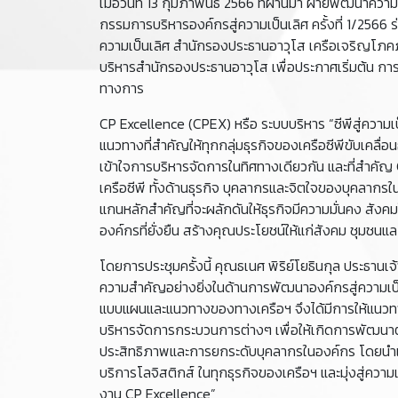
เมื่อวันที่ 13 กุมภาพันธ์ 2566 ที่ผ่านมา ฝ่ายพัฒนาควา
กรรมการบริหารองค์กรสู่ความเป็นเลิศ ครั้งที่ 1/2566 ร
ความเป็นเลิศ สำนักรองประธานอาวุโส เครือเจริญโภคภั
บริหารสำนักรองประธานอาวุโส เพื่อประกาศเริ่มต้น ก
ทางการ
CP Excellence (CPEX) หรือ ระบบบริหาร “ซีพีสู่ความเป็
แนวทางที่สำคัญให้ทุกกลุ่มธุรกิจของเครือซีพีขับเคลื่
เข้าใจการบริหารจัดการในทิศทางเดียวกัน และที่สำคั
เครือซีพี ทั้งด้านธุรกิจ บุคลากรและจิตใจของบุคลากรใ
แกนหลักสำคัญที่จะผลักดันให้ธุรกิจมีความมั่นคง สังคม
องค์กรที่ยั่งยืน สร้างคุณประโยชน์ให้แก่สังคม ชุมชนแล
โดยการประชุมครั้งนี้ คุณธเนศ พิริย์โยธินกุล ประธานเจ้าห
ความสำคัญอย่างยิ่งในด้านการพัฒนาองค์กรสู่ความเป็
แบบแผนและแนวทางของทางเครือฯ จึงได้มีการให้แนวทา
บริหารจัดการกระบวนการต่างๆ เพื่อให้เกิดการพัฒนาต้
ประสิทธิภาพและการยกระดับบุคลากรในองค์กร โดยนำเทคโ
บริการโลจิสติกส์ ในทุกธุรกิจของเครือฯ และมุ่งสู่ค
งาน CP Excellence”