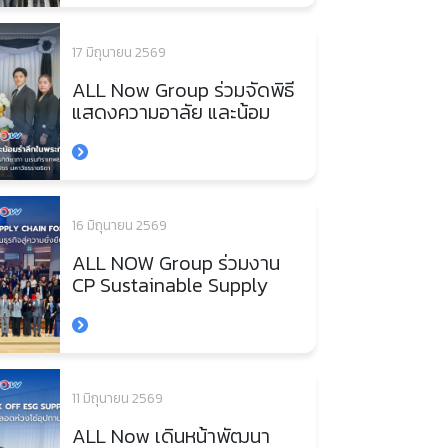
ภาคใต้ มุ่งยกระดับมาตรฐาน
การขนส่งอย่างยั่งยืน
17 มิถุนายน 2569
ALL Now Group ร่วมจัดพิธี
แสดงความอาลัย และน้อม
รำลึกในพระกรุณาธิคุณ
สมเด็จพระเจ้าลูกเธอ เจ้าฟ้า
พัชรกิติยาภา นเรนทิราเทพย
วดี กรมหลวงราชสาริณีสิริ
พัชร มหาวัชรราชธิดา
16 มิถุนายน 2569
ALL NOW Group ร่วมงาน
CP Sustainable Supply
Chain Forum 2026 ผนึก
กำลังยกระดับคู่ค้า ขับเคลื่อน
ธุรกิจสู่ความยั่งยืนยุคดิจิทัล
11 มิถุนายน 2569
ALL Now เดินหน้าพัฒนา