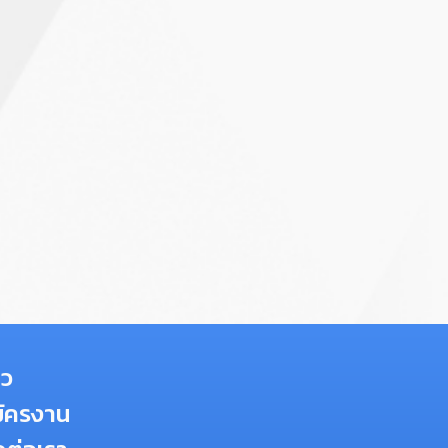
าว
ัครงาน