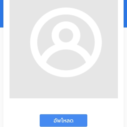
อัพโหลด