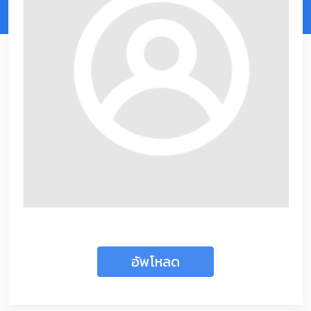
อัพโหลด