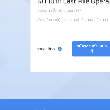
Sales Transport Manager & BD Manager
เจ้าหน้า
ลงประกาศเมื่อ 05 เมษายน 2567
Conduct sales planning in line with a challenge sales target.
บริหารจัดการให้ผู้ประกอบการดำเนินงานตามข้อกำหนดภายใต้สัญญาว่าจ้างที่กำหนดอย่างมีประสิทธิภาพและประสิทธิผล
นตำแหน่ง
สมัครงานตำแหน่ง
รายละเอียด
ี้
นี้